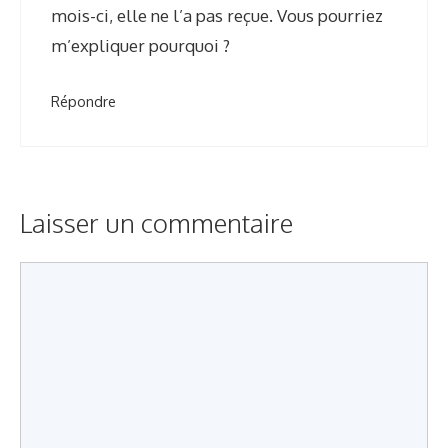
mois-ci, elle ne l’a pas reçue. Vous pourriez
m’expliquer pourquoi ?
Répondre
Laisser un commentaire
C
o
m
m
e
n