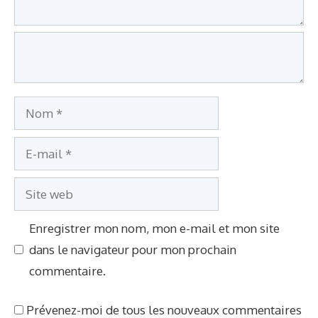
t
a
i
r
e
N
o
E
m
-
S
m
i
a
Enregistrer mon nom, mon e-mail et mon site
t
i
dans le navigateur pour mon prochain
e
l
commentaire.
w
e
Prévenez-moi de tous les nouveaux commentaires
b