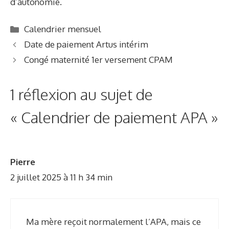
d’autonomie.
C
Calendrier mensuel
a
Date de paiement Artus intérim
t
Congé maternité 1er versement CPAM
é
g
1 réflexion au sujet de
o
r
« Calendrier de paiement APA »
i
e
s
Pierre
2 juillet 2025 à 11 h 34 min
Ma mère reçoit normalement l’APA, mais ce