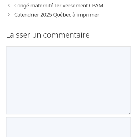
a
Congé maternité 1er versement CPAM
t
Calendrier 2025 Québec à imprimer
é
g
Laisser un commentaire
o
r
i
C
e
o
s
m
m
e
n
t
a
i
r