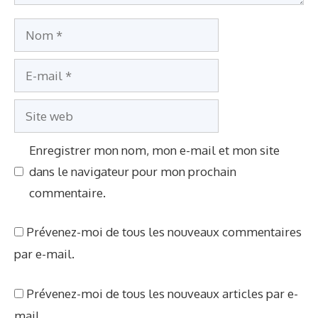
e
N
o
E
m
-
S
m
i
a
Enregistrer mon nom, mon e-mail et mon site
t
i
dans le navigateur pour mon prochain
e
l
commentaire.
w
e
Prévenez-moi de tous les nouveaux commentaires
b
par e-mail.
Prévenez-moi de tous les nouveaux articles par e-
mail.