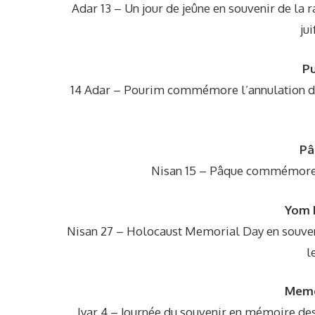
Adar 13 – Un jour de jeûne en souvenir de la r
ju
Pu
14 Adar – Pourim commémore l’annulation du dé
Pâ
Nisan 15 – Pâque commémore l
Yom 
Nisan 27 – Holocaust Memorial Day en souvenir
l
Memor
Iyar 4 – Journée du souvenir en mémoire des