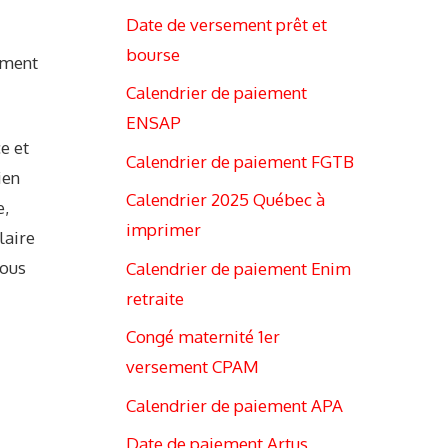
Date de versement prêt et
bourse
mment
Calendrier de paiement
ENSAP
e et
Calendrier de paiement FGTB
ien
Calendrier 2025 Québec à
e,
imprimer
laire
tous
Calendrier de paiement Enim
retraite
Congé maternité 1er
versement CPAM
Calendrier de paiement APA
Date de paiement Artus