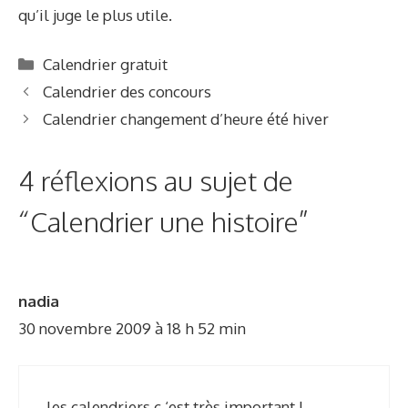
qu’il juge le plus utile.
C
Calendrier gratuit
a
Calendrier des concours
t
Calendrier changement d’heure été hiver
é
g
4 réflexions au sujet de
o
r
“Calendrier une histoire”
i
e
s
nadia
30 novembre 2009 à 18 h 52 min
les calendriers c ‘est très important !