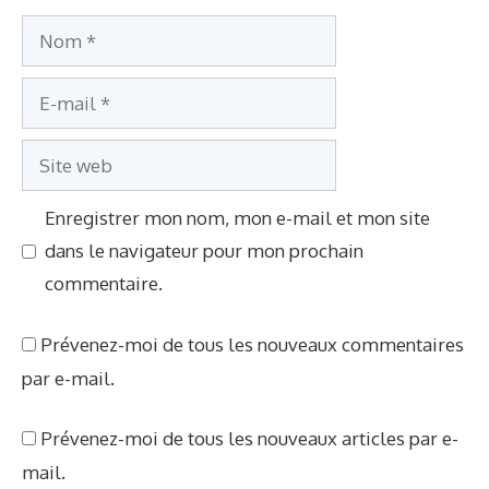
e
N
o
E
m
-
S
m
i
a
Enregistrer mon nom, mon e-mail et mon site
t
i
dans le navigateur pour mon prochain
e
l
commentaire.
w
e
Prévenez-moi de tous les nouveaux commentaires
b
par e-mail.
Prévenez-moi de tous les nouveaux articles par e-
mail.