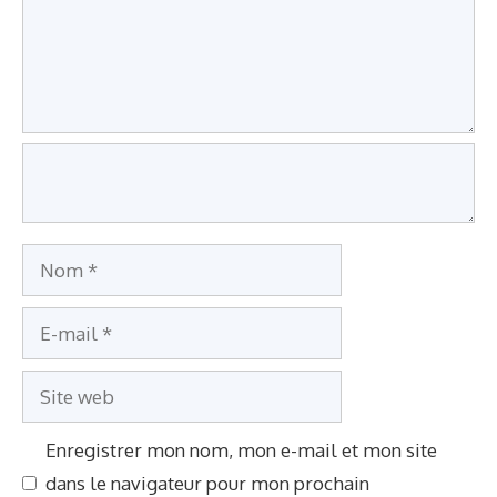
m
e
n
t
a
i
r
e
N
o
E
m
-
S
m
i
a
Enregistrer mon nom, mon e-mail et mon site
t
i
dans le navigateur pour mon prochain
e
l