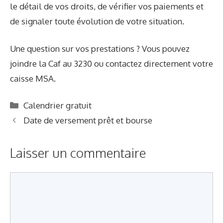
le détail de vos droits, de vérifier vos paiements et
de signaler toute évolution de votre situation.
Une question sur vos prestations ? Vous pouvez
joindre la Caf au
3230
ou contactez directement votre
caisse MSA.
C
Calendrier gratuit
a
Date de versement prêt et bourse
t
é
Laisser un commentaire
g
o
r
C
i
o
e
m
s