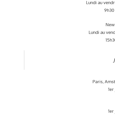
Lundi au vendr
9h30 
New 
Lundi au vend
15h3
Paris, Ams
1er 
1er 