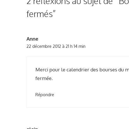
2 réflexions au sujet de “Bo
o
r
fermés”
i
e
s
Anne
22 décembre 2012 à 21 h 14 min
Merci pour le calendrier des bourses du m
fermée.
Répondre