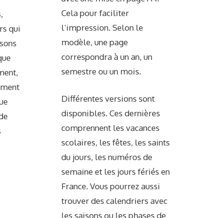
Cela pour faciliter
,
l’impression. Selon le
rs qui
modèle, une page
isons
correspondra à un an, un
que
semestre ou un mois.
ment,
emment
Différentes versions sont
ue
disponibles. Ces dernières
 de
comprennent les vacances
s
scolaires, les fêtes, les saints
du jours, les numéros de
semaine et les jours fériés en
France. Vous pourrez aussi
trouver des calendriers avec
les saisons ou les phases de