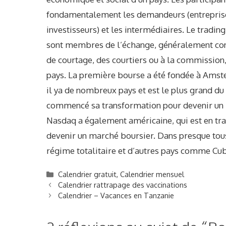
fondamentalement les demandeurs (entreprises,
investisseurs) et les intermédiaires. Le tradin
sont membres de l’échange, généralement conn
de courtage, des courtiers ou à la commissio
pays. La première bourse a été fondée à Amst
il ya de nombreux pays et est le plus grand d
commencé sa transformation pour devenir un r
Nasdaq a également américaine, qui est en tra
devenir un marché boursier. Dans presque tous 
régime totalitaire et d’autres pays comme Cub
C
Calendrier gratuit
,
Calendrier mensuel
a
Calendrier rattrapage des vaccinations
t
Calendrier – Vacances en Tanzanie
é
g