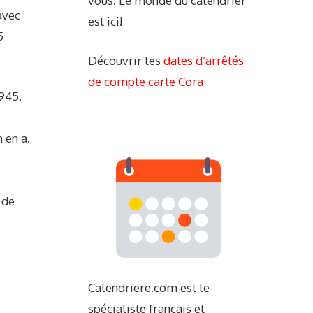
vous. Le monde du calendrier
avec
est ici!
5
Découvrir les
dates d’arrêtés
de compte carte Cora
1945,
 en a.
 de
Calendriere.com est le
spécialiste français et