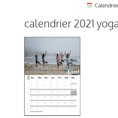
Aller
Calendrie
au
contenu
calendrier 2021 yog