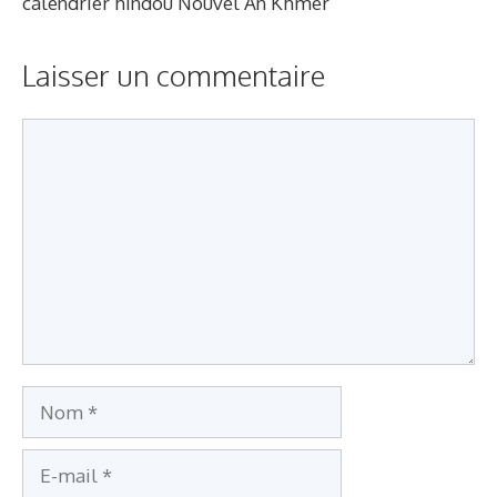
calendrier hindou Nouvel An Khmer
Laisser un commentaire
Commentaire
Nom
E-