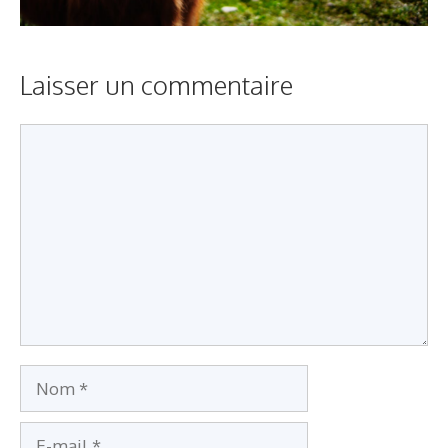
Laisser un commentaire
Commentaire
Nom
E-