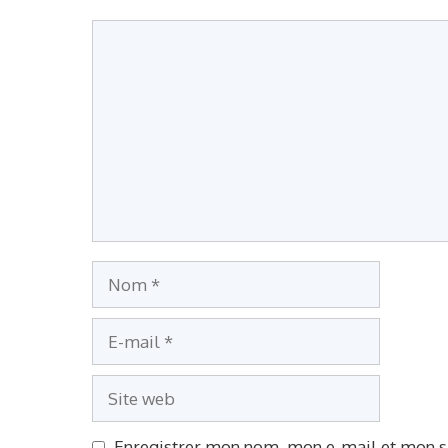
Commentaire
Nom
E-
mail
Site
web
Enregistrer mon nom, mon e-mail et mon s