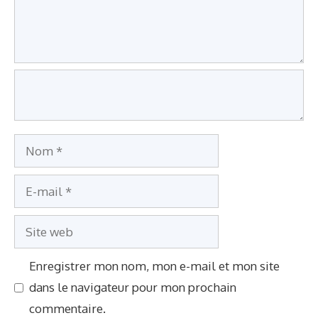
e
n
t
a
i
r
e
N
o
E
m
-
S
m
i
a
Enregistrer mon nom, mon e-mail et mon site
t
i
dans le navigateur pour mon prochain
e
l
commentaire.
w