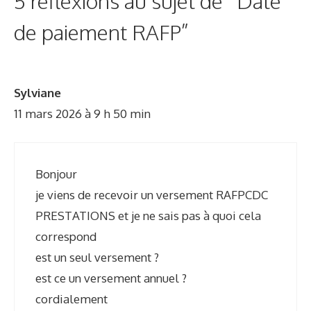
5 réflexions au sujet de “Date
r
de paiement RAFP”
i
e
s
Sylviane
11 mars 2026 à 9 h 50 min
Bonjour
je viens de recevoir un versement RAFPCDC
PRESTATIONS et je ne sais pas à quoi cela
correspond
est un seul versement ?
est ce un versement annuel ?
cordialement