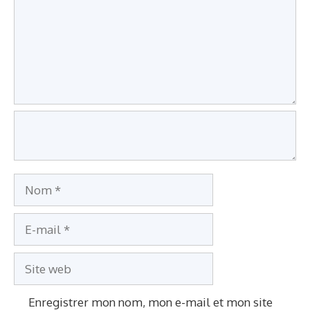
m
m
e
n
t
a
i
r
e
N
o
E
m
-
S
m
i
a
Enregistrer mon nom, mon e-mail et mon site
t
i