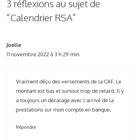
3 réflexions au sujet de
o
r
“Calendrier RSA”
i
e
s
Joelle
11 novembre 2022 à 3 h 29 min
Vraiment déçu des versements de la CAF. Le
montant est bas et surtout trop de retard. Il y
a toujours un décalage avec l’arrivé de la
prestations sur mon compte en banque.
Répondre