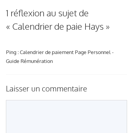
g
1 réflexion au sujet de
o
r
« Calendrier de paie Hays »
i
e
s
Ping :
Calendrier de paiement Page Personnel -
Guide Rémunération
Laisser un commentaire
C
o
m
m