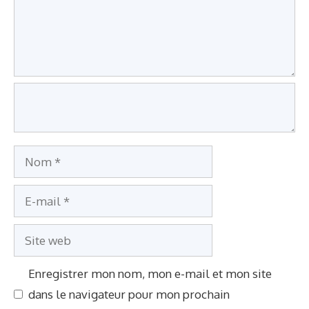
e
n
t
a
i
r
e
N
o
E
m
-
S
m
i
a
Enregistrer mon nom, mon e-mail et mon site
t
i
dans le navigateur pour mon prochain
e
l